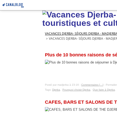
VACANCES DJERBA- SÉJOURS DJERBA - MADJERB
>
VACANCES DJERBA- SÉJOURS DJERBA - MADJE
31 octobre 2016
Plus de 10 bonnes raisons de sé
Posté par madjerba à 23:16 -
Commentaires [
…
]
- Permalien
Tags:
Djerba
,
Pourquoi choisir Djerba
,
Que faire à Djerba
12 janvier 2016
CAFES, BARS ET SALONS DE TH