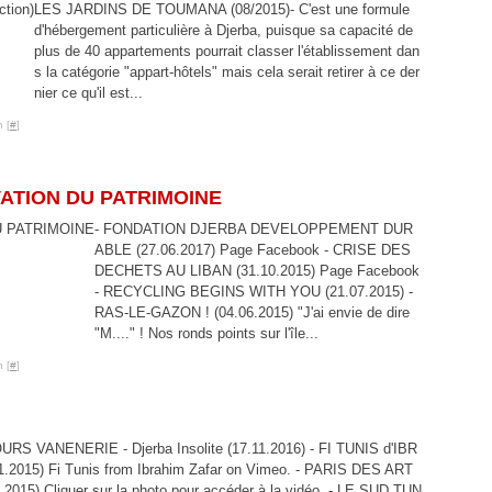
LES JARDINS DE TOUMANA (08/2015)- C'est une formule
d'hébergement particulière à Djerba, puisque sa capacité de
plus de 40 appartements pourrait classer l'établissement dan
s la catégorie "appart-hôtels" mais cela serait retirer à ce der
nier ce qu'il est...
 [
#
]
ATION DU PATRIMOINE
- FONDATION DJERBA DEVELOPPEMENT DUR
ABLE (27.06.2017) Page Facebook - CRISE DES
DECHETS AU LIBAN (31.10.2015) Page Facebook
- RECYCLING BEGINS WITH YOU (21.07.2015) -
RAS-LE-GAZON ! (04.06.2015) "J'ai envie de dire
"M...." ! Nos ronds points sur l'île...
 [
#
]
RS VANENERIE - Djerba Insolite (17.11.2016) - FI TUNIS d'IBR
.2015) Fi Tunis from Ibrahim Zafar on Vimeo. - PARIS DES ART
2015) Cliquer sur la photo pour accéder à la vidéo. - LE SUD TUN