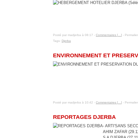
Posté par madjerba à 08:17 -
Commentaires [
…
]
- Permalien
Tags:
Djerba
7 janvier 2016
ENVIRONNEMENT ET PRESERV
Posté par madjerba à 10:42 -
Commentaires [
…
]
- Permalien
28 novembre 2015
REPORTAGES DJERBA
- ARTI'SANS SECOU
AHIM ZAFAR (29.11
S A DJERBA (27.11.