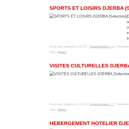
SPORTS ET LOISIRS DJERBA (Sé
E
a
o
e
e
Posté par madjerba à 01:07 -
Commentaires [
…
]
- Permalien
Tags:
Djerba
11 janvier 2016
VISITES CULTURELLES DJERBA 
Posté par madjerba à 23:23 -
Commentaires [
…
]
- Permalien
Tags:
Djerba
14 janvier 2016
HEBERGEMENT HOTELIER DJERB