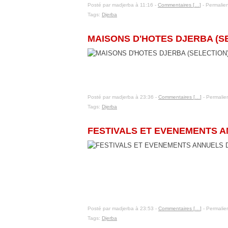
Posté par madjerba à 11:16 -
Commentaires [
…
]
- Permalien
Tags:
Djerba
15 janvier 2016
MAISONS D'HOTES DJERBA (S
Posté par madjerba à 23:36 -
Commentaires [
…
]
- Permalien
Tags:
Djerba
10 janvier 2016
FESTIVALS ET EVENEMENTS AN
Posté par madjerba à 23:53 -
Commentaires [
…
]
- Permalien
Tags:
Djerba
8 janvier 2016