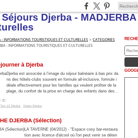
RECH
A : INFORMATIONS TOURISTIQUES ET CULTURELLES
>
CATEGORIES
RBA : INFORMATIONS TOURISTIQUES ET CULTURELLES
journer à Djerba
GOOGL
Djerba est associée à l’image du séjour balnéaire à bas prix da
ns des hôtels-clubs souvent en formule all-inclusive, formule i
déale effectivement pour les familles qui veulent profiter de la
plage, du confort de la prise en charge des enfants dans des...
 [
#
]
,
Top 10 Djerba
,
Visiter Djerba
E DJERBA (Sélection)
LA TAVERNE (04/2012) - "Espace cosy bar-restaura
tion avec licence d'alcool où l'on peut venir se déten