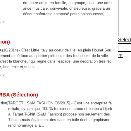
dre entre amis, en famille, en groupe, dans une ambi
ance musicale, conviviale, chaleureuse, grâce à un
décor confortable composé petits salons cosys,...
 [
#
]
Selec
ion)
10/2014) - C'est Little Italy au coeur de l'île, en plein Houmt Sou
▼
lement situé face au quartier piétonnier des foundouks de la ville.
c'est la blancheur qui règne dans l'espace, une décoration très rec
 fine, chic et subtile....
 [
#
]
A (Sélection)
TARGET : S&M FASHION (08/2015) - C'est une entreprise fa
miliale, dynamique, 100 % tunisienne, créée et basée à Djerb
a. Target T-Shirt (S&M Fashion) propose non seulement des
T-shirts mais également des sacs en toile dont le graphisme
rend hommage à la...