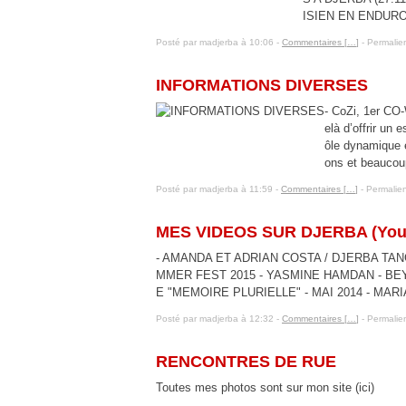
ISIEN EN ENDURO.
Posté par madjerba à 10:06 -
Commentaires [
…
]
- Permalien
6 janvier 2016
INFORMATIONS DIVERSES
- CoZi, 1er CO
elà d’offrir un 
ôle dynamique 
ons et beaucoup
Posté par madjerba à 11:59 -
Commentaires [
…
]
- Permalien
29 novembre 2015
MES VIDEOS SUR DJERBA (You
- AMANDA ET ADRIAN COSTA / DJERBA TAN
MMER FEST 2015 - YASMINE HAMDAN - BEY
E "MEMOIRE PLURIELLE" - MAI 2014 - MA
Posté par madjerba à 12:32 -
Commentaires [
…
]
- Permalien
26 juin 2021
RENCONTRES DE RUE
Toutes mes photos sont sur mon site (ici)