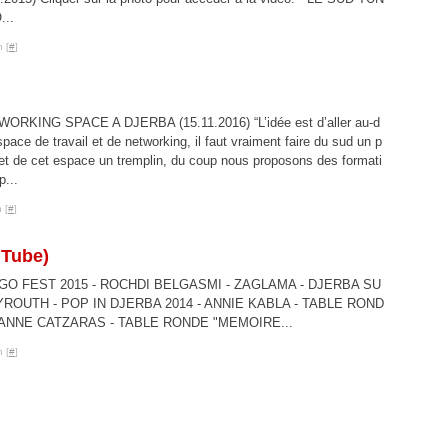
..
 [
#
]
-WORKING SPACE A DJERBA (15.11.2016) “L’idée est d’aller au-d
espace de travail et de networking, il faut vraiment faire du sud un p
et de cet espace un tremplin, du coup nous proposons des formati
...
 [
#
]
Tube)
GO FEST 2015 - ROCHDI BELGASMI - ZAGLAMA - DJERBA SU
ROUTH - POP IN DJERBA 2014 - ANNIE KABLA - TABLE ROND
RIANNE CATZARAS - TABLE RONDE "MEMOIRE...
 [
#
]