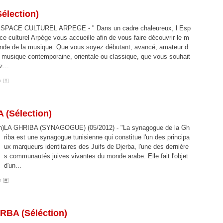
lection)
SPACE CULTUREL ARPEGE - " Dans un cadre chaleureux, l Esp
ce culturel Arpège vous accueille afin de vous faire découvrir le m
nde de la musique. Que vous soyez débutant, avancé, amateur d
 musique contemporaine, orientale ou classique, que vous souhait
z...
 [
#
]
(Sélection)
LA GHRIBA (SYNAGOGUE) (05/2012) - "La synagogue de la Gh
riba est une synagogue tunisienne qui constitue l'un des principa
ux marqueurs identitaires des Juifs de Djerba, l'une des dernière
s communautés juives vivantes du monde arabe. Elle fait l'objet
d'un...
 [
#
]
A (Séléction)