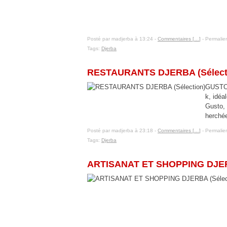
Posté par madjerba à 13:24 -
Commentaires [
…
]
- Permalien
Tags:
Djerba
13 janvier 2016
RESTAURANTS DJERBA (Sélect
GUSTO (
k, idéa
Gusto, 
herchée,
Posté par madjerba à 23:18 -
Commentaires [
…
]
- Permalien
Tags:
Djerba
9 janvier 2016
ARTISANAT ET SHOPPING DJERB