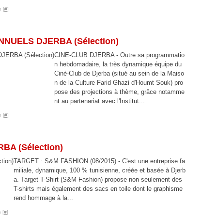
 [
#
]
NUELS DJERBA (Sélection)
CINE-CLUB DJERBA - Outre sa programmatio
n hebdomadaire, la très dynamique équipe du
Ciné-Club de Djerba (situé au sein de la Maiso
n de la Culture Farid Ghazi d'Houmt Souk) pro
pose des projections à thème, grâce notamme
nt au partenariat avec l'Institut...
 [
#
]
A (Sélection)
TARGET : S&M FASHION (08/2015) - C'est une entreprise fa
miliale, dynamique, 100 % tunisienne, créée et basée à Djerb
a. Target T-Shirt (S&M Fashion) propose non seulement des
T-shirts mais également des sacs en toile dont le graphisme
rend hommage à la...
 [
#
]