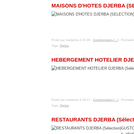
MAISONS D'HOTES DJERBA (S
Posté par madjerba à 23:36 -
Commentaires [
…
]
- Permalien
Tags:
Djerba
14 janvier 2016
HEBERGEMENT HOTELIER DJERB
Posté par madjerba à 08:17 -
Commentaires [
…
]
- Permalien
Tags:
Djerba
13 janvier 2016
RESTAURANTS DJERBA (Sélect
GUSTO (
k, idéa