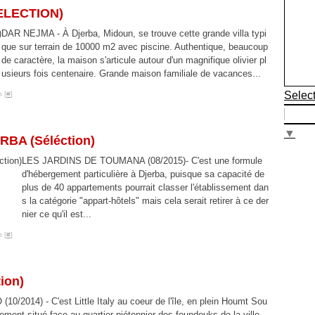
ELECTION)
DAR NEJMA - À Djerba, Midoun, se trouve cette grande villa typi
que sur terrain de 10000 m2 avec piscine. Authentique, beaucoup
de caractère, la maison s'articule autour d'un magnifique olivier pl
usieurs fois centenaire. Grande maison familiale de vacances...
Selec
 [
#
]
▼
A (Séléction)
LES JARDINS DE TOUMANA (08/2015)- C'est une formule
d'hébergement particulière à Djerba, puisque sa capacité de
plus de 40 appartements pourrait classer l'établissement dan
s la catégorie "appart-hôtels" mais cela serait retirer à ce der
nier ce qu'il est...
 [
#
]
ion)
10/2014) - C'est Little Italy au coeur de l'île, en plein Houmt Sou
lement situé face au quartier piétonnier des foundouks de la ville.