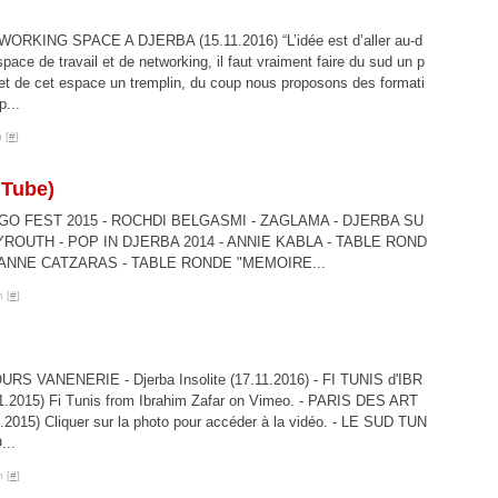
-WORKING SPACE A DJERBA (15.11.2016) “L’idée est d’aller au-d
espace de travail et de networking, il faut vraiment faire du sud un p
et de cet espace un tremplin, du coup nous proposons des formati
...
 [
#
]
Tube)
GO FEST 2015 - ROCHDI BELGASMI - ZAGLAMA - DJERBA SU
ROUTH - POP IN DJERBA 2014 - ANNIE KABLA - TABLE ROND
RIANNE CATZARAS - TABLE RONDE "MEMOIRE...
 [
#
]
RS VANENERIE - Djerba Insolite (17.11.2016) - FI TUNIS d'IBR
.2015) Fi Tunis from Ibrahim Zafar on Vimeo. - PARIS DES ART
2015) Cliquer sur la photo pour accéder à la vidéo. - LE SUD TUN
..
 [
#
]