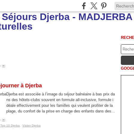
RECH
 [
#
]
GOOGL
journer à Djerba
Djerba est associée à l’image du séjour balnéaire à bas prix da
ns des hôtels-clubs souvent en formule all-inclusive, formule i
déale effectivement pour les familles qui veulent profiter de la
plage, du confort de la prise en charge des enfants dans des...
 [
#
]
,
Top 10 Djerba
,
Visiter Djerba