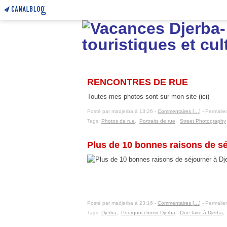
26 juin 2021
RENCONTRES DE RUE
Toutes mes photos sont sur mon site (ici)
Posté par madjerba à 13:26 -
Commentaires [
…
]
- Permalien
Tags:
Photos de rue
,
Portraits de rue
,
Street Photography
31 octobre 2016
Plus de 10 bonnes raisons de sé
Posté par madjerba à 23:16 -
Commentaires [
…
]
- Permalien
Tags:
Djerba
,
Pourquoi choisir Djerba
,
Que faire à Djerba
15 janvier 2016