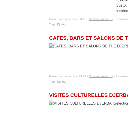
Gusto, 
herchée,
Posté par madjerba à 23:18 -
Commentaires [
…
]
- Permalien
Tags:
Djerba
12 janvier 2016
CAFES, BARS ET SALONS DE TH
Posté par madjerba à 13:24 -
Commentaires [
…
]
- Permalien
Tags:
Djerba
11 janvier 2016
VISITES CULTURELLES DJERBA 