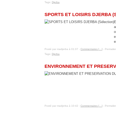
Tags:
Djerba
8 janvier 2016
SPORTS ET LOISIRS DJERBA (Sé
E
a
o
e
e
Posté par madjerba à 01:07 -
Commentaires [
…
]
- Permalien
Tags:
Djerba
7 janvier 2016
ENVIRONNEMENT ET PRESERV
Posté par madjerba à 10:42 -
Commentaires [
…
]
- Permalien
6 janvier 2016