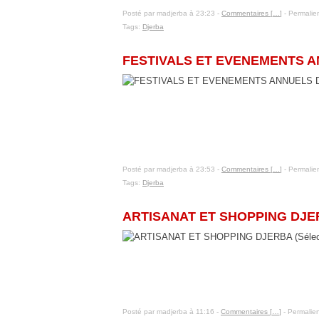
Posté par madjerba à 23:23 -
Commentaires [
…
]
- Permalien
Tags:
Djerba
10 janvier 2016
FESTIVALS ET EVENEMENTS AN
Posté par madjerba à 23:53 -
Commentaires [
…
]
- Permalien
Tags:
Djerba
9 janvier 2016
ARTISANAT ET SHOPPING DJERB
Posté par madjerba à 11:16 -
Commentaires [
…
]
- Permalien