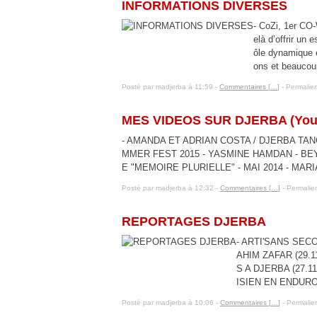
INFORMATIONS DIVERSES
- CoZi, 1er CO
elà d’offrir un 
ôle dynamique 
ons et beaucoup
Posté par madjerba à 11:59 -
Commentaires [
…
]
- Permalien
29 novembre 2015
MES VIDEOS SUR DJERBA (You
- AMANDA ET ADRIAN COSTA / DJERBA TAN
MMER FEST 2015 - YASMINE HAMDAN - BEY
E "MEMOIRE PLURIELLE" - MAI 2014 - MA
Posté par madjerba à 12:32 -
Commentaires [
…
]
- Permalien
28 novembre 2015
REPORTAGES DJERBA
- ARTI'SANS SECOU
AHIM ZAFAR (29.11
S A DJERBA (27.11.
ISIEN EN ENDURO.
Posté par madjerba à 10:06 -
Commentaires [
…
]
- Permalien