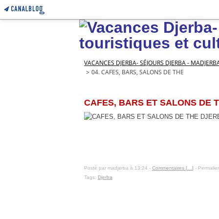
VACANCES DJERBA- SÉJOURS DJERBA - MADJERB
>
04. CAFES, BARS, SALONS DE THE
12 janvier 2016
CAFES, BARS ET SALONS DE TH
Posté par madjerba à 13:24 -
Commentaires [
…
]
- Permalien
Tags:
Djerba